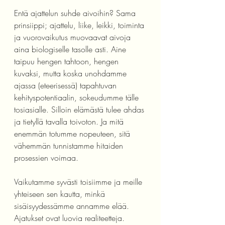
Entä ajattelun suhde aivoihin? Sama 
prinsiippi; ajattelu, liike, leikki, toiminta 
ja vuorovaikutus muovaavat aivoja 
aina biologiselle tasolle asti. Aine 
taipuu hengen tahtoon, hengen 
kuvaksi, mutta koska unohdamme 
ajassa (eteerisessä) tapahtuvan 
kehityspotentiaalin, sokeudumme tälle 
tosiasialle. Silloin elämästä tulee ahdas 
ja tietyllä tavalla toivoton. Ja mitä 
enemmän totumme nopeuteen, sitä 
vähemmän tunnistamme hitaiden 
prosessien voimaa. 
Vaikutamme syvästi toisiimme ja meille 
yhteiseen sen kautta, minkä 
sisäisyydessämme annamme elää. 
Ajatukset ovat luovia realiteetteja. 