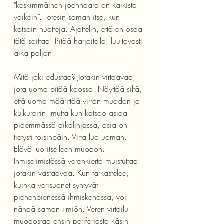
"keskimmäinen joenhaara on kaikista 
vaikein”. Totesin saman itse, kun 
katsoin nuotteja. Ajattelin, että en osaa 
tätä soittaa. Pitää harjoitella, luultavasti 
aika paljon.
Mitä joki edustaa? Jotakin virtaavaa, 
jota uoma pitää koossa. Näyttää siltä, 
että uoma määrittää virran muodon ja 
kulkureitin, mutta kun katsoo asiaa 
pidemmässä aikalinjassa, asia on 
tietysti toisinpäin. Virta luo uoman. 
Elävä luo itselleen muodon. 
Ihmiselimistössä verenkierto muistuttaa 
jotakin vastaavaa. Kun tarkastelee, 
kuinka verisuonet syntyvät 
pienenpienessä ihmiskehossa, voi 
nähdä saman ilmiön. Veren virtailu 
muodostaa ensin periferiasta käsin 