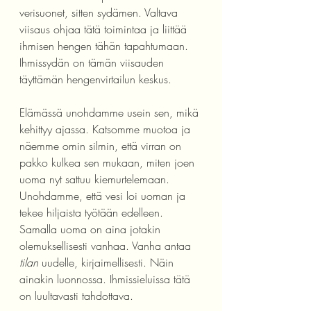
verisuonet, sitten sydämen. Valtava 
viisaus ohjaa tätä toimintaa ja liittää 
ihmisen hengen tähän tapahtumaan. 
Ihmissydän on tämän viisauden 
täyttämän hengenvirtailun keskus. 
Elämässä unohdamme usein sen, mikä 
kehittyy ajassa. Katsomme muotoa ja 
näemme omin silmin, että virran on 
pakko kulkea sen mukaan, miten joen 
uoma nyt sattuu kiemurtelemaan. 
Unohdamme, että vesi loi uoman ja 
tekee hiljaista työtään edelleen. 
Samalla uoma on aina jotakin 
olemuksellisesti vanhaa. Vanha antaa 
tilan
 uudelle, kirjaimellisesti. Näin 
ainakin luonnossa. Ihmissieluissa tätä 
on luultavasti tahdottava. 