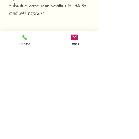
pukeutua Vapauden vaatteisiin. 
Mutta 
mitä teki Vapaus
? 
Phone
Email
Recent Posts
See All