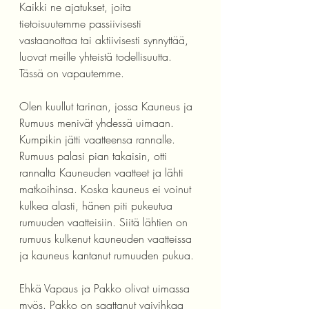
Kaikki ne ajatukset, joita 
tietoisuutemme passiivisesti 
vastaanottaa tai aktiivisesti synnyttää, 
luovat meille yhteistä todellisuutta. 
Tässä on vapautemme. 
Olen kuullut tarinan, jossa Kauneus ja 
Rumuus menivät yhdessä uimaan. 
Kumpikin jätti vaatteensa rannalle. 
Rumuus palasi pian takaisin, otti 
rannalta Kauneuden vaatteet ja lähti 
matkoihinsa. Koska kauneus ei voinut 
kulkea alasti, hänen piti pukeutua 
rumuuden vaatteisiin. Siitä lähtien on 
rumuus kulkenut kauneuden vaatteissa 
ja kauneus kantanut rumuuden pukua. 
Ehkä Vapaus ja Pakko olivat uimassa 
myös. Pakko on saattanut vaivihkaa 