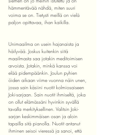
siemen on jo meihin istutettu ja on 
hämmentävää nähdä, miten suuri 
voima se on. Tietysti meillä on vielä 
paljon opittavaa, ihan kaikilla. 
Unimaailma on usein hajanaista ja 
häilyvää. Joskus kuitenkin siitä 
maailmasta saa jotakin meditoimisen 
arvoista. Jotakin, minkä kanssa voi 
elää pidempäänkin. Joulun pyhien 
öiden aikaan viime vuonna näin unen, 
jossa sain käsiini nuotit kolmiosaiseen 
Joki-sarjaan. Sain nuotit ihmiseltä, joka 
on ollut elämässäni hyvinkin syvällä 
tavalla merkityksellinen. Valitsin Joki-
sarjan keskimmäisen osan ja aloin 
tapailla sitä pianolla. Nuotit antanut 
ihminen seisoi vieressä ja sanoi, että 