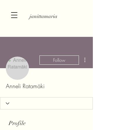
janittamaria
More actions
Follow
Anneli Ratamäki
Profile