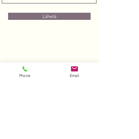
Lähetä
Phone
Email
Tilaa uutiskirje ja kurssitiedot
sähköpostiisi!
Sähköposti
Lähetä