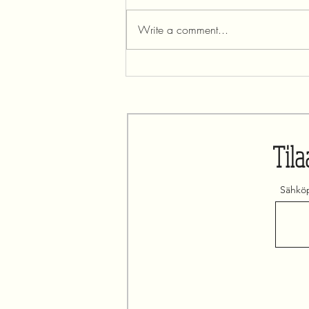
Write a comment...
Puu on kukassa ja kukka on
puussa
Tila
Sähköp