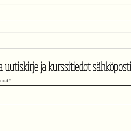
Rakk
Mutta mitä teki Vapaus?
a uutiskirje ja kurssitiedot sähköposti
osti