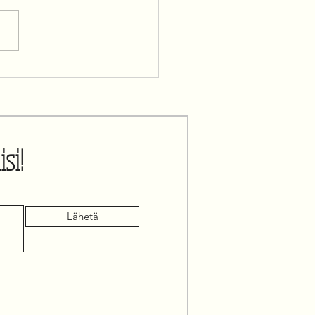
audesta tekoon
isi!
Lähetä