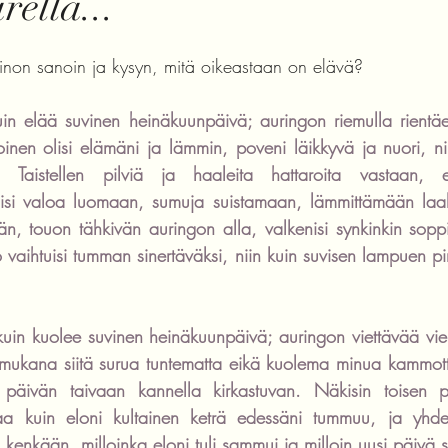
ellä...
einon sanoin ja kysyn, mitä oikeastaan on elävä? 
kuin elää suvinen heinäkuunpäivä; auringon riemulla rientäe
loinen olisi elämäni ja lämmin, poveni läikkyvä ja nuori, ni
. Taistellen pilviä ja haaleita hattaroita vastaan, e
isi valoa luomaan, sumuja suistamaan, lämmittämään laak
än, touon tähkivän auringon alla, valkenisi synkinkin sopp
o vaihtuisi tumman sinertäväksi, niin kuin suvisen lampuen pi
 kuin kuolee suvinen heinäkuunpäivä; auringon viettävää vier
 mukana siitä surua tuntematta eikä kuolema minua kammottais
 päivän taivaan kannella kirkastuvan. Näkisin toisen p
aa kuin eloni kultainen keträ edessäni tummuu, ja yhden
i kenkään, milloinka eloni tuli sammui ja milloin uusi päivä so