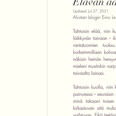
Elävän äär
Updated:
Jul 27, 2021
Aloitan blogin Eino L
Tahtoisin elää, niin 
läikkyvän taivaan -- i
rantatuomien tuoksu
korkeimmillaan kohoa
näkisin heinän hersyv
mieleni mustinkin varj
taivaalta lainaa.
Tahtoisin kuolla, niin
painuessa -- seuraisin
minä takaani toisen
kirkastuvan sitä muk
vaihtuvan. Eikä tietäis