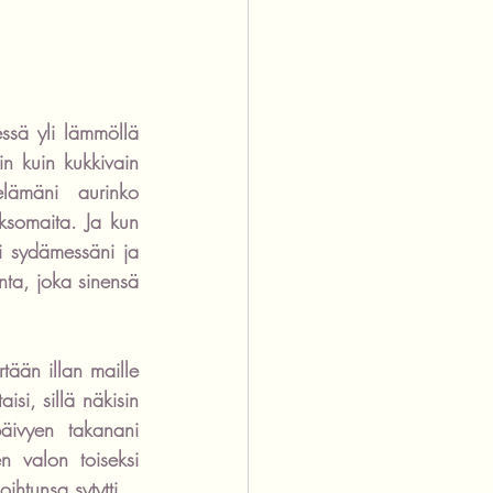
ssä yli lämmöllä 
in kuin kukkivain 
lämäni aurinko 
somaita. Ja kun 
i sydämessäni ja 
nta, joka sinensä 
tään illan maille 
i, sillä näkisin 
äivyen takanani 
 valon toiseksi 
ihtunsa sytytti.