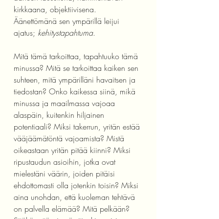
kirkkaana, objektiivisena. 
Äänettömänä sen ympärillä leijui 
ajatus; 
kehitystapahtuma
. 
Mitä tämä tarkoittaa, tapahtuuko tämä 
minussa? Mitä se tarkoittaa kaiken sen 
suhteen, mitä ympärilläni havaitsen ja 
tiedostan? Onko kaikessa siinä, mikä 
minussa ja maailmassa vajoaa 
alaspäin, kuitenkin hiljainen 
potentiaali? Miksi takerrun, yritän estää 
vääjäämätöntä vajoamista? Mistä 
oikeastaan yritän pitää kiinni? Miksi 
ripustaudun asioihin, jotka ovat 
mielestäni väärin, joiden pitäisi 
ehdottomasti olla jotenkin toisin? Miksi 
aina unohdan, että kuoleman tehtävä 
on palvella elämää? Mitä pelkään? 