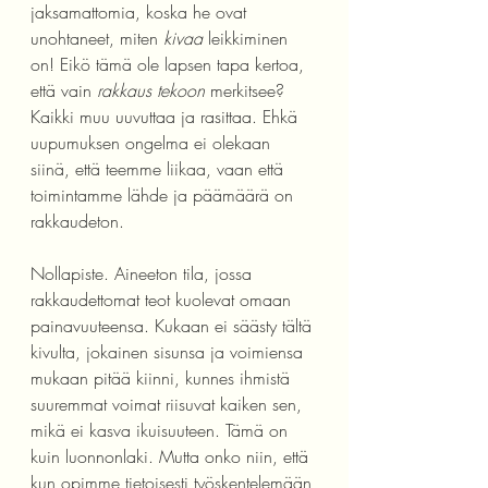
jaksamattomia, koska he ovat 
unohtaneet, miten 
kivaa
 leikkiminen 
on! Eikö tämä ole lapsen tapa kertoa, 
että vain 
rakkaus tekoon
 merkitsee? 
Kaikki muu uuvuttaa ja rasittaa. Ehkä 
uupumuksen ongelma ei olekaan 
siinä, että teemme liikaa, vaan että 
toimintamme lähde ja päämäärä on 
rakkaudeton. 
Nollapiste. Aineeton tila, jossa 
rakkaudettomat teot kuolevat omaan 
painavuuteensa. Kukaan ei säästy tältä 
kivulta, jokainen sisunsa ja voimiensa 
mukaan pitää kiinni, kunnes ihmistä 
suuremmat voimat riisuvat kaiken sen, 
mikä ei kasva ikuisuuteen. Tämä on 
kuin luonnonlaki. Mutta onko niin, että 
kun opimme tietoisesti työskentelemään 