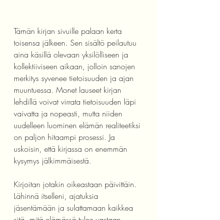
Tämän kirjan sivuille palaan kerta 
toisensa jälkeen. Sen sisältö peilautuu 
aina käsillä olevaan yksilölliseen ja 
kollektiiviseen aikaan, jolloin sanojen 
merkitys syvenee tietoisuuden ja ajan 
muuntuessa. Monet lauseet kirjan 
lehdillä voivat virrata tietoisuuden läpi 
vaivatta ja nopeasti, mutta niiden 
uudelleen luominen elämän realiteetiksi 
on paljon hitaampi prosessi. Ja 
uskoisin, että kirjassa on enemmän 
kysymys jälkimmäisestä. 
Kirjoitan jotakin oikeastaan päivittäin. 
Lähinnä itselleni, ajatuksia 
jäsentämään ja sulattamaan kaikkea 
sitä, mitä elämässä tulee vastaan. 