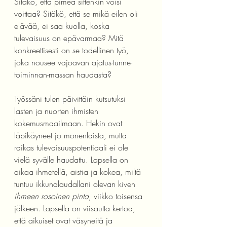
Sitäkö, että pimeä sittenkin voisi 
voittaa? Sitäkö, että se mikä eilen oli 
elävää, ei saa kuolla, koska 
tulevaisuus on epävarmaa? Mitä 
konkreettisesti on se todellinen työ, 
joka nousee vajoavan ajatus-tunne-
toiminnan-massan haudasta? 
Työssäni tulen päivittäin kutsutuksi 
lasten ja nuorten ihmisten 
kokemusmaailmaan. Hekin ovat 
läpikäyneet jo monenlaista, mutta 
raikas tulevaisuuspotentiaali ei ole 
vielä syvälle haudattu. Lapsella on 
aikaa ihmetellä, aistia ja kokea, miltä 
tuntuu ikkunalaudallani olevan kiven 
ihmeen rosoinen pinta
, viikko toisensa 
jälkeen. Lapsella on viisautta kertoa, 
että aikuiset ovat väsyneitä ja 