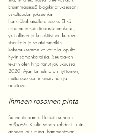
Ensimmäisessä blogikirjoituksessani 
uskaltaudun jokseenkin 
henkilökohtaiselle alueelle. Ehkä 
useammin kuin tiedostammekaan, 
yksilöllinen ja kollektiivinen kulkevat 
sisäkkäin ja salatuimmatkin 
kokemuksemme voivat olla lopulta 
hyvin samankaltaisia. Seuraavan 
tekstin olen kirjoittanut joulukuussa 
2020. Ajan tunnelma on nyt toinen, 
mutta edelleen intensiivinen ja 
odottava. 
Ihmeen rosoinen pinta
Sunnuntaiaamu. Heräsin sanaan 
nollapiste
. Kuulin sanan kahdesti, kuin 
ääneen lausuttuna, hämmentävän 